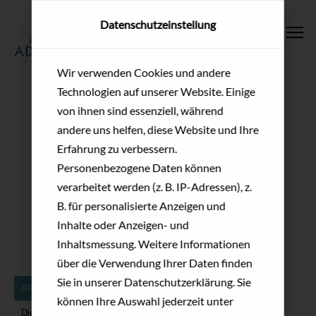
Datenschutzeinstellung
To
Wir verwenden Cookies und andere
Technologien auf unserer Website. Einige
Unsere Referenzen
von ihnen sind essenziell, während
andere uns helfen, diese Website und Ihre
Erfahrung zu verbessern.
Personenbezogene Daten können
Entdecken Sie eine Auswahl unserer Referenzen –
verarbeitet werden (z. B. IP-Adressen), z.
Projekte, die für Qualität, Präzision und individuelle
B. für personalisierte Anzeigen und
Lösungen stehen.
Inhalte oder Anzeigen- und
Inhaltsmessung. Weitere Informationen
über die Verwendung Ihrer Daten finden
Sie in unserer Datenschutzerklärung. Sie
Alle
Alfeld-Pickupback
Bubbenreuth
Deining
können Ihre Auswahl jederzeit unter
Dietershofen
Eckental-Brand
Gerhardshofen