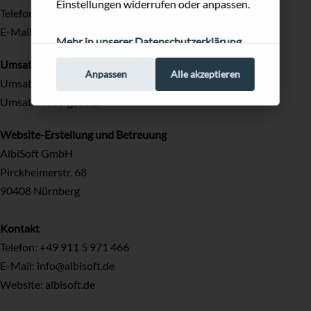
Einstellungen widerrufen oder anpassen.
Telefon:
+49 9192 9590310
E-Mail:
info@adria-ing.de
Mehr in unserer Datenschutzerklärung
Umsatzsteuer-ID:
Anpassen
Alle akzeptieren
Umsatzsteuer-Identifikationsnummer gemäß §27a
Umsatzsteuergesetz: .
Website-Erstellung und Betreuung
AlbiSoft GmbH
Pirckheimerstr. 68
90408 Nürnberg
Kontakt
Telefon:
+49 911 5 971 466
E-Mail:
info@albisoft.de
Website:
albisoft.de