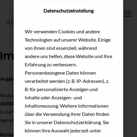
Datenschutzeinstellung
To
Wir verwenden Cookies und andere
Technologien auf unserer Website. Einige
von ihnen sind essenziell, während
Impressum
andere uns helfen, diese Website und Ihre
Erfahrung zu verbessern.
Personenbezogene Daten können
Angaben gemäß § 5 DDG
verarbeitet werden (z. B. IP-Adressen), z.
B. für personalisierte Anzeigen und
Shabanaj-Kujtim, Shabanaj-Bajram GbR
Inhalte oder Anzeigen- und
ADRIA-ING Tief-Straßen und GaLaBau
Inhaltsmessung. Weitere Informationen
In der Walch 2
über die Verwendung Ihrer Daten finden
Igensdorf
Sie in unserer Datenschutzerklärung. Sie
können Ihre Auswahl jederzeit unter
Kontakt